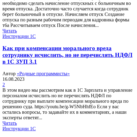
необходимо сделать начисление отпускных с больничным во
время отпуска. Достаточно часто случается когда сотрудник
берет больничный в отпуске. Начисляем отпуск Создание
отпуска по разным рабочим периодам для кадровика формы
т6а Рассчитываем отпуск После начисления...
Читать
Инструкции 1С
Как при компенсации морального вреда
сотруднику исчислить, но не перечислять НДФЛ
в 1С ЗУП 3.1
Автор
«Родные программисты»
16.08.2023
2
В этом видео мы рассмотрим как в 1С Зарплата и управление
персоналом исчислить но не перечислять НДФЛ по
сотруднику при выплате компенсации морального вреда по
решению суда. https://youtu.be/g-W5NbHhfEo Если у вас
остались вопросы, то задавайте их в комментариях, а наши
эксперты ответят...
Читать
Инструкции 1С