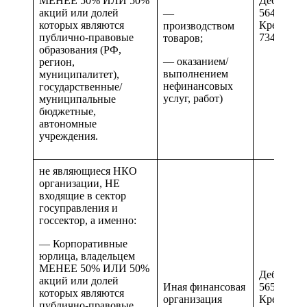
МЕНЕЕ 50% ИЛИ 50%
Дебиторск
акций или долей
564 и 664
—
которых являются
Кредиторс
производством
публично-правовые
734 и 834
товаров;
образования (РФ,
— оказанием/
регион,
выполнением
муниципалитет),
нефинансовых
государственные/
услуг, работ)
муниципальные
бюджетные,
автономные
учреждения.
не являющиеся НКО
организации, НЕ
входящие в сектор
госуправления и
госсектор, а именно:
— Корпоративные
юрлица, владельцем
МЕНЕЕ 50% ИЛИ 50%
Дебиторск
акций или долей
Иная финансовая
565 и 665
которых являются
организация
Кредиторс
публично-правовые