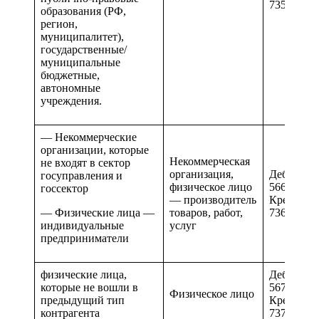
735 и 835
образования (РФ,
регион,
муниципалитет),
государственные/
муниципальные
бюджетные,
автономные
учреждения.
— Некоммерческие
организации, которые
Некоммерческая
не входят в сектор
организация,
Дебиторск
госуправления и
физическое лицо
566 и 666
госсектор
— производитель
Кредиторс
— Физические лица —
товаров, работ,
736 и 836
индивидуальные
услуг
предприниматели
физические лица,
Дебиторск
которые не вошли в
567 и 667
Физическое лицо
предыдущий тип
Кредиторс
контрагента
737 и 837