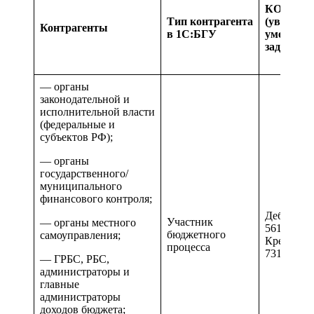
КОСГУ
Тип контрагента
(увеличен
Контрагенты
в 1С:БГУ
уменьше
задолжен
— органы
законодательной и
исполнительной власти
(федеральные и
субъектов РФ);
— органы
государственного/
муниципального
финансового контроля;
Дебиторск
Участник
— органы местного
561 и 661
бюджетного
самоуправления;
Кредиторс
процесса
731 и 831
— ГРБС, РБС,
администраторы и
главные
администраторы
доходов бюджета;