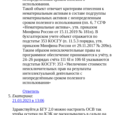
использования.
Такой объект отвечает критериям отнесения к
нематериальным активам в составе подгруппы
нематериальных активов с неопределенным
сроком полезного использования (пп. 6, 7 СГФ
«Нематериальные активы», утв. приказом
Минфина России от 15.11.2019 № 181н). В
бухгалтерском учете объект отражается по
подстатье 353 КОСГУ (п. 11.5.3 порядка, утв.
приказом Минфина России от 29.11.2017 № 209н).
Таким образом неисключительные права на
программное обеспечение принимаются к учёту, в
24–26 разрядах счёта 111 6I и 106 6I указываются
подстатьи КОСГУ: 353 «Увеличение стоимости
неисключительных прав на результаты
интеллектуальной деятельности с
неопределённым сроком полезного
использования»
Ответить
Екатерина
:
21.03.2023 в 13:06
Здравствуйте,в БГУ 2,0 можно настроить ОСВ так
чтобы остатки по КЭК не раскидывались в сальдо на