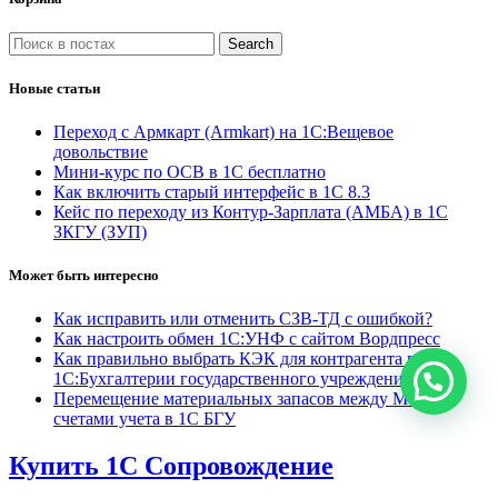
Search
Новые статьи
Переход с Армкарт (Armkart) на 1С:Вещевое
довольствие
Мини-курс по ОСВ в 1С бесплатно
Как включить старый интерфейс в 1С 8.3
Кейс по переходу из Контур-Зарплата (АМБА) в 1С
ЗКГУ (ЗУП)
Может быть интересно
Как исправить или отменить СЗВ-ТД с ошибкой?
Как настроить обмен 1С:УНФ с сайтом Вордпресс
Как правильно выбрать КЭК для контрагента в
1С:Бухгалтерии государственного учреждения
Перемещение материальных запасов между МОЛ и
счетами учета в 1С БГУ
Купить 1С Сопровождение