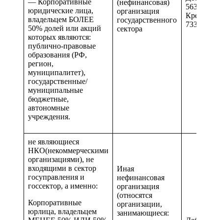
— Корпоративные
(нефинансовая)
563 и 663
юридические лица,
организация
Кредиторс
владельцем БОЛЕЕ
государственного
733 и 833
50% долей или акций
сектора
которых являются:
публично-правовые
образования (РФ,
регион,
муниципалитет),
государственные/
муниципальные
бюджетные,
автономные
учреждения.
не являющиеся
НКО(некоммерческими
организациями), не
входящими в сектор
Иная
госуправления и
нефинансовая
госсектор, а именно:
организация
(относятся
Корпоративные
организации,
юрлица, владельцем
занимающиеся: