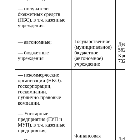
— получатели
бюджетных средств
(ПБС), в т.ч. казенные
учреждения.
Государственное
— автономные;
Дебиторск
(муниципальное)
562 и 662
— бюджетные
бюджетное
Кредиторс
учреждения
(автономное)
732 и 832
учреждение
— некоммерческие
организации (НКО):
госкорпорации,
госкомпании,
публично-правовые
компании.
— Унитарные
предприятия (ГУП и
МУП), в т.ч. казенные
предприятия;
Финансовая
Дебиторск