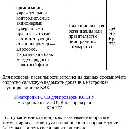
организации,
учрежденные и
контролируемые
акционерами-
Наднациональная
суверенными
Дебиторск
организация или
правительствами
568 и 668
правительство
соответствующих
Кредиторс
иностранного
стран, например —
738 и 838
государства
Евросоюз,
Европейский банк,
международный
валютный фонд
Для проверки правильности заполнения данных сформируйте
оборотно-сальдовую ведомость добавив в настройках
группировки поле КЭК:
Настройки отчета ОСВ для проверки
КОСГУ
Если у вас возникли вопросы, то задавайте вопросы в
комментариях, а если нужно полноценное сопровождение —
будем рады видеть среди наших клиентов.