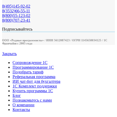
8(495)145-92-02
8(3532)66-55-11
8(800)55-123-02
8(800)707-23-41
Подписывайтесь
ООО «Родные программисты» / ИНН 5612087423 / ОГРН 1145658034125 / 1С
Франчайзи с 2005 года
Закрыть
Сопровождение 1С
Программирование 1С
Подобрать тариф
Реферальная программа
ИИ чат-бот для бухгалтера
1С Комплект поддержки
Купить программы 1С
Блог
Познакомьтесь с нами
О компании
Контакты