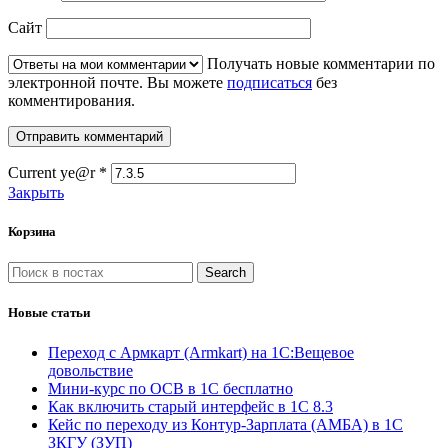
Сайт
Получать новые комментарии по
электронной почте. Вы можете
подписаться
без
комментирования.
Current ye@r
*
Закрыть
Корзина
Search
Новые статьи
Переход с Армкарт (Armkart) на 1С:Вещевое
довольствие
Мини-курс по ОСВ в 1С бесплатно
Как включить старый интерфейс в 1С 8.3
Кейс по переходу из Контур-Зарплата (АМБА) в 1С
ЗКГУ (ЗУП)