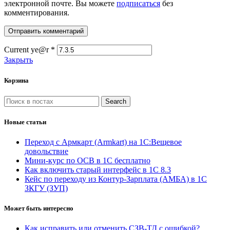
электронной почте. Вы можете
подписаться
без
комментирования.
Current ye@r
*
Закрыть
Корзина
Search
Новые статьи
Переход с Армкарт (Armkart) на 1С:Вещевое
довольствие
Мини-курс по ОСВ в 1С бесплатно
Как включить старый интерфейс в 1С 8.3
Кейс по переходу из Контур-Зарплата (АМБА) в 1С
ЗКГУ (ЗУП)
Может быть интересно
Как исправить или отменить СЗВ-ТД с ошибкой?