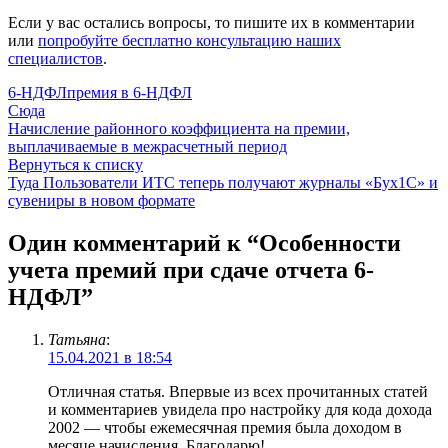
Если у вас остались вопросы, то пишите их в комментарии
или
попробуйте бесплатно консультацию наших
специалистов
.
6-НДФЛ
премия в 6-НДФЛ
Сюда
Начисление районного коэффициента на премии,
выплачиваемые в межрасчетный период
Вернуться к списку
Туда
Пользователи ИТС теперь получают журналы «Бух1С» и
сувениры в новом формате
Один комментарий к “
Особенности
учета премий при сдаче отчета 6-
НДФЛ
”
Татьяна
:
15.04.2021 в 18:54
Отличная статья. Впервые из всех прочитанных статей
и комментариев увидела про настройку для кода дохода
2002 — чтобы ежемесячная премия была доходом в
месяце начисления. Благодарю!