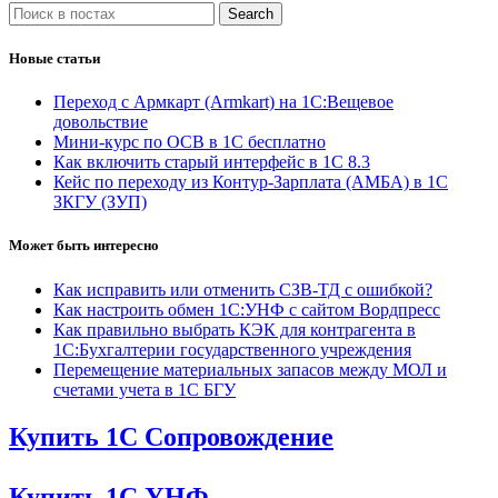
Search
Новые статьи
Переход с Армкарт (Armkart) на 1С:Вещевое
довольствие
Мини-курс по ОСВ в 1С бесплатно
Как включить старый интерфейс в 1С 8.3
Кейс по переходу из Контур-Зарплата (АМБА) в 1С
ЗКГУ (ЗУП)
Может быть интересно
Как исправить или отменить СЗВ-ТД с ошибкой?
Как настроить обмен 1С:УНФ с сайтом Вордпресс
Как правильно выбрать КЭК для контрагента в
1С:Бухгалтерии государственного учреждения
Перемещение материальных запасов между МОЛ и
счетами учета в 1С БГУ
Купить 1С Сопровождение
Купить 1С УНФ