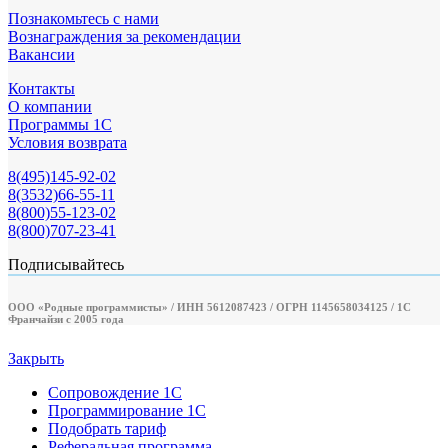
несколько
Познакомьтесь с нами
вариаций.
Вознаграждения за рекомендации
Опции
Вакансии
можно
выбрать
Контакты
на
О компании
странице
Программы 1С
товара.
Условия возврата
8(495)145-92-02
8(3532)66-55-11
8(800)55-123-02
8(800)707-23-41
Подписывайтесь
ООО «Родные программисты» / ИНН 5612087423 / ОГРН 1145658034125 / 1С
Франчайзи с 2005 года
Закрыть
Сопровождение 1С
Программирование 1С
Подобрать тариф
Реферальная программа