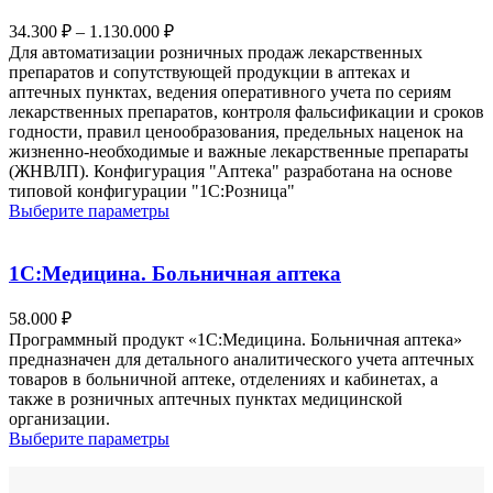
вариаций.
Опции
Диапазон
34.300
₽
–
1.130.000
₽
можно
цен:
Для автоматизации розничных продаж лекарственных
выбрать
34.300 ₽
препаратов и сопутствующей продукции в аптеках и
на
–
аптечных пунктах, ведения оперативного учета по сериям
странице
лекарственных препаратов, контроля фальсификации и сроков
1.130.000 ₽
товара.
годности, правил ценообразования, предельных наценок на
жизненно-необходимые и важные лекарственные препараты
(ЖНВЛП). Конфигурация "Аптека" разработана на основе
типовой конфигурации "1С:Розница"
Этот
Выберите параметры
товар
имеет
несколько
1С:Медицина. Больничная аптека
вариаций.
Опции
58.000
₽
можно
Программный продукт «1C:Медицина. Больничная аптека»
выбрать
предназначен для детального аналитического учета аптечных
на
товаров в больничной аптеке, отделениях и кабинетах, а
странице
также в розничных аптечных пунктах медицинской
товара.
организации.
Этот
Выберите параметры
товар
имеет