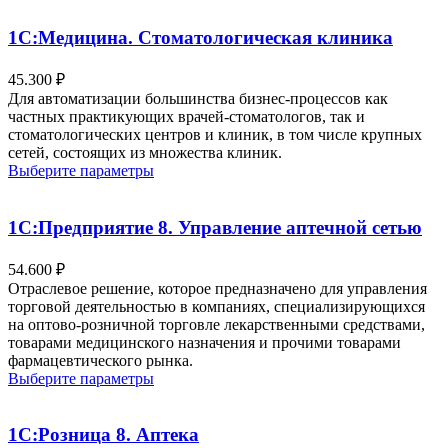
1С:Медицина. Стоматологическая клиника
45.300
₽
Для автоматизации большинства бизнес-процессов как
частных практикующих врачей-стоматологов, так и
стоматологических центров и клиник, в том числе крупных
сетей, состоящих из множества клиник.
Этот
Выберите параметры
товар
имеет
несколько
1С:Предприятие 8. Управление аптечной сетью
вариаций.
Опции
54.600
₽
можно
Отраслевое решение, которое предназначено для управления
выбрать
торговой деятельностью в компаниях, специализирующихся
на
на оптово-розничной торговле лекарственными средствами,
странице
товарами медицинского назначения и прочими товарами
товара.
фармацевтического рынка.
Этот
Выберите параметры
товар
имеет
несколько
1С:Розница 8. Аптека