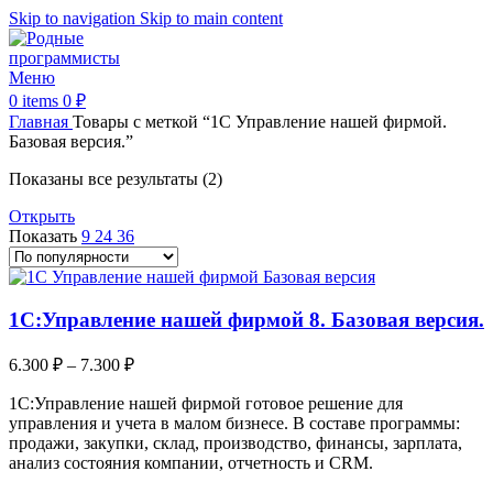
Skip to navigation
Skip to main content
Меню
0
items
0
₽
Главная
Товары с меткой “1С Управление нашей фирмой.
Базовая версия.”
Сортировка:
Показаны все результаты (2)
по
Открыть
популярности
Показать
9
24
36
1С:Управление нашей фирмой 8. Базовая версия.
Диапазон
6.300
₽
–
7.300
₽
цен:
1С:Управление нашей фирмой готовое решение для
6.300 ₽
управления и учета в малом бизнесе. В составе программы:
–
продажи, закупки, склад, производство, финансы, зарплата,
7.300 ₽
анализ состояния компании, отчетность и CRM.