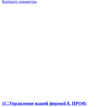
Этот
Выберите параметры
товар
имеет
несколько
вариаций.
Опции
можно
выбрать
на
странице
товара.
1С:Управление нашей фирмой 8. ПРОФ.