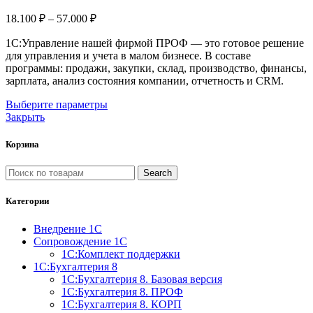
Диапазон
18.100
₽
–
57.000
₽
цен:
1С:Управление нашей фирмой ПРОФ — это готовое решение
18.100 ₽
для управления и учета в малом бизнесе. В составе
–
программы: продажи, закупки, склад, производство, финансы,
57.000 ₽
зарплата, анализ состояния компании, отчетность и CRM.
Этот
Выберите параметры
товар
Закрыть
имеет
несколько
Корзина
вариаций.
Опции
Search
можно
выбрать
Категории
на
странице
Внедрение 1С
товара.
Сопровождение 1С
1С:Комплект поддержки
1С:Бухгалтерия 8
1С:Бухгалтерия 8. Базовая версия
1С:Бухгалтерия 8. ПРОФ
1С:Бухгалтерия 8. КОРП