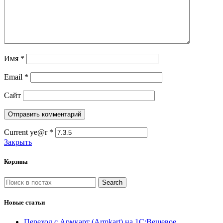
Имя
*
Email
*
Сайт
Current ye@r
*
Закрыть
Корзина
Search
Новые статьи
Переход с Армкарт (Armkart) на 1С:Вещевое